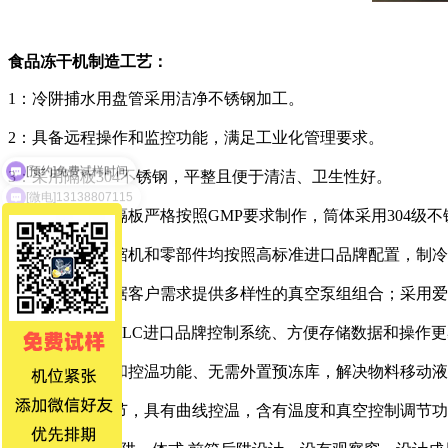
食品冻干机制造工艺：
1：冷阱捕水用盘管采用洁净不锈钢加工。
2：具备远程操作和监控功能，满足工业化管理要求。
3：采用隔板304不锈钢，平整且便于清洁、卫生性好。
[微电]13138807115
4：冻干箱体和隔板严格按照GMP要求制作，筒体采用304级
5：制冷系统压缩机和零部件均按照高标准进口品牌配置，制
6：真空系统根据客户需求提供多样性的真空泵组组合；采用
7：采用Omron PLC进口品牌控制系统、方便存储数据和操
8：隔板带预冻和控温功能、无需外置预冻库，解决物料移动
9：带有工艺调节，具有曲线控温，含有温度和真空控制调节